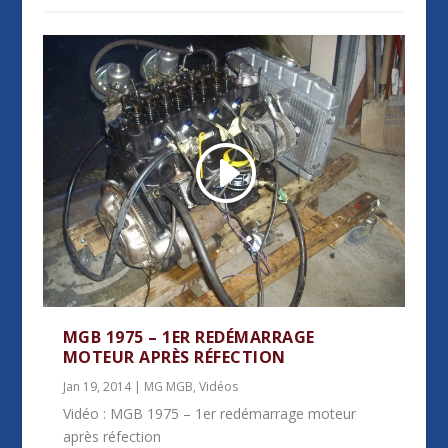
MGB 1975 – 1ER REDÉMARRAGE
MOTEUR APRÈS RÉFECTION
Jan 19, 2014
|
MG MGB
,
Vidéos
Vidéo : MGB 1975 – 1er redémarrage moteur
après réfection