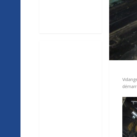
Vidange
démarr