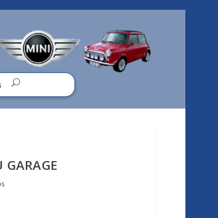
s
DU GARAGE
os