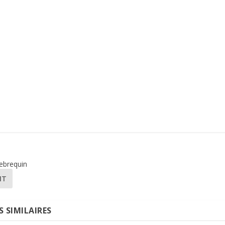
lebrequin
NT
S SIMILAIRES